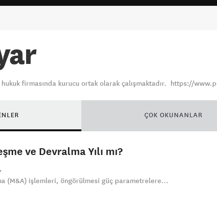
yar
i hukuk firmasında kurucu ortak olarak çalışmaktadır. https://www.
ENLER
ÇOK OKUNANLAR
leşme ve Devralma Yılı mı?
ma (M&A) işlemleri, öngörülmesi güç parametrelere...