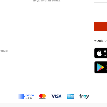
Sıkça Sorulan Sorular
MOBİL 
unması