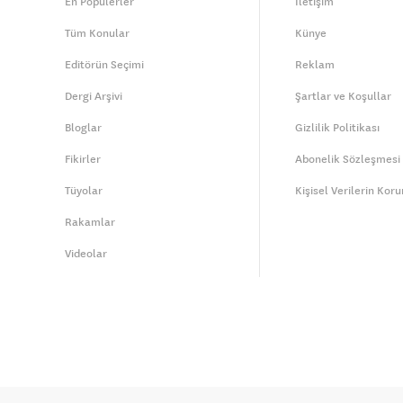
En Popülerler
İletişim
Tüm Konular
Künye
Editörün Seçimi
Reklam
Dergi Arşivi
Şartlar ve Koşullar
Bloglar
Gizlilik Politikası
Fikirler
Abonelik Sözleşmesi
Tüyolar
Kişisel Verilerin Kor
Rakamlar
Videolar