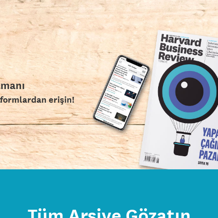
amanı
tformlardan erişin!
Tüm Arşive Gözatın