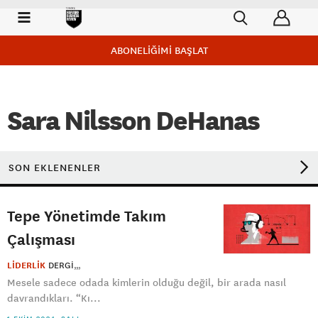
ABONELİĞİMİ BAŞLAT
Sara Nilsson DeHanas
SON EKLENENLER
Tepe Yönetimde Takım
Çalışması
LİDERLİK
DERGI
Mesele sadece odada kimlerin olduğu değil, bir arada nasıl
davrandıkları. “Kı...