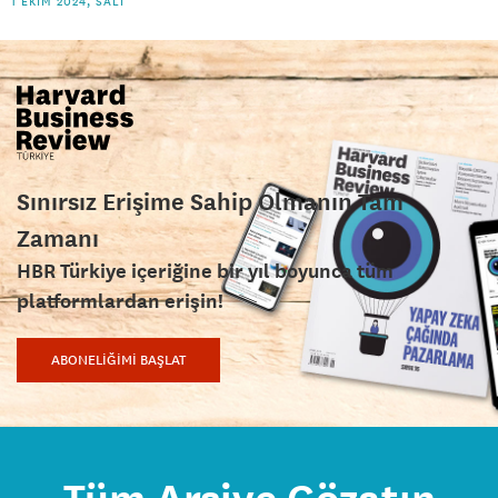
1 EKIM 2024, SALI
Sınırsız Erişime Sahip Olmanın Tam
Zamanı
HBR Türkiye içeriğine bir yıl boyunca tüm
platformlardan erişin!
ABONELİĞİMİ BAŞLAT