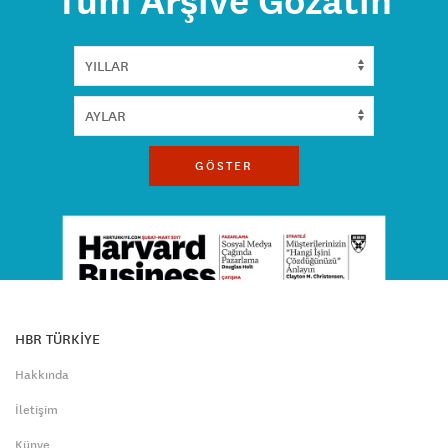
Tüm Arşive Gözatın
GÖSTER
HBR TÜRKİYE
Hakkında
İletişim
Künye