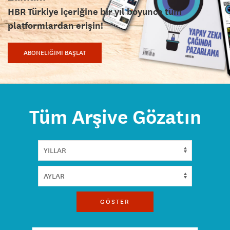
HBR Türkiye içeriğine bir yıl boyunca tüm
platformlardan erişin!
ABONELİĞİMİ BAŞLAT
Tüm Arşive Gözatın
GÖSTER