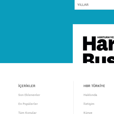
İÇERİKLER
HBR TÜRKİYE
Son Eklenenler
Hakkında
En Popülerler
İletişim
Tüm Konular
Künye