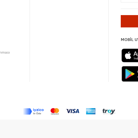
MOBİL 
unması