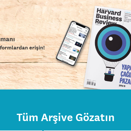
amanı
tformlardan erişin!
Tüm Arşive Gözatın