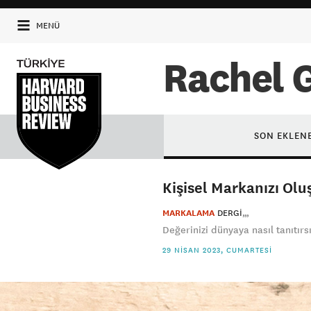
MENÜ
Rachel 
SON EKLEN
Kişisel Markanızı Olu
MARKALAMA
DERGI
Değerinizi dünyaya nasıl tanıtırsı
29 NISAN 2023, CUMARTESI