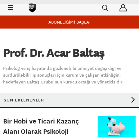
ABONELİĞİMİ BAŞLAT
Prof. Dr. Acar Baltaş
Psikolog ve iş hayatında gözlenebilir zihniyet değişikliği ve
sürdürülebilir iş sonuçları için kurum ve çalışan etkinliğini
hedefleyen Baltaş Grubu’nun kurucu ortağı ve yöneticisidir.
SON EKLENENLER
Bir Hobi ve Ticari Kazanç
Alanı Olarak Psikoloji