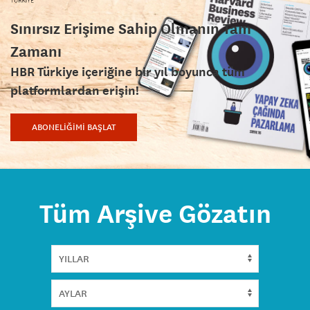
Sınırsız Erişime Sahip Olmanın Tam
Zamanı
HBR Türkiye içeriğine bir yıl boyunca tüm
platformlardan erişin!
ABONELİĞİMİ BAŞLAT
Tüm Arşive Gözatın