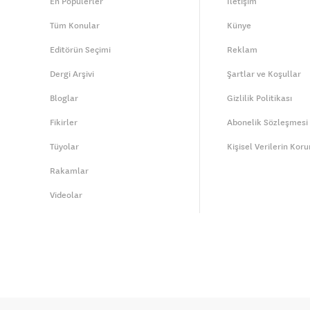
En Popülerler
İletişim
Tüm Konular
Künye
Editörün Seçimi
Reklam
Dergi Arşivi
Şartlar ve Koşullar
Bloglar
Gizlilik Politikası
Fikirler
Abonelik Sözleşmesi
Tüyolar
Kişisel Verilerin Kor
Rakamlar
Videolar