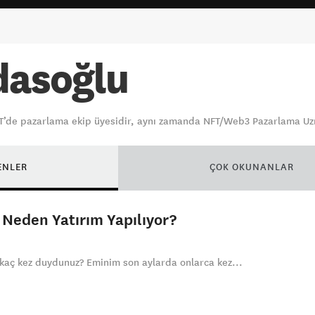
dasoğlu
T’de pazarlama ekip üyesidir, aynı zamanda NFT/Web3 Pazarlama Uzma
ENLER
ÇOK OKUNANLAR
 Neden Yatırım Yapılıyor?
 kaç kez duydunuz? Eminim son aylarda onlarca kez...