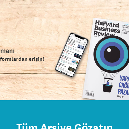
amanı
tformlardan erişin!
Tüm Arşive Gözatın