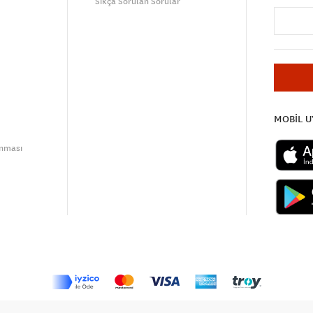
Sıkça Sorulan Sorular
MOBİL 
unması