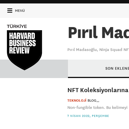
MENÜ
Pırıl Ma
Pırıl Madasoğlu, Ninja Squad NF
SON EKLEN
NFT Koleksiyonlarına
TEKNOLOJİ
BLOG
Non-fungible token. Bu kelimeyi
7 NISAN 2022, PERŞEMBE