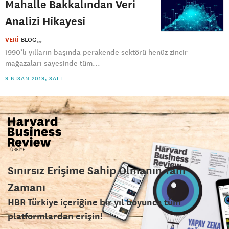
Mahalle Bakkalından Veri
Analizi Hikayesi
VERİ
BLOG
1990’lı yılların başında perakende sektörü henüz zincir
mağazaları sayesinde tüm...
9 NISAN 2019, SALI
Sınırsız Erişime Sahip Olmanın Tam
Zamanı
HBR Türkiye içeriğine bir yıl boyunca tüm
platformlardan erişin!