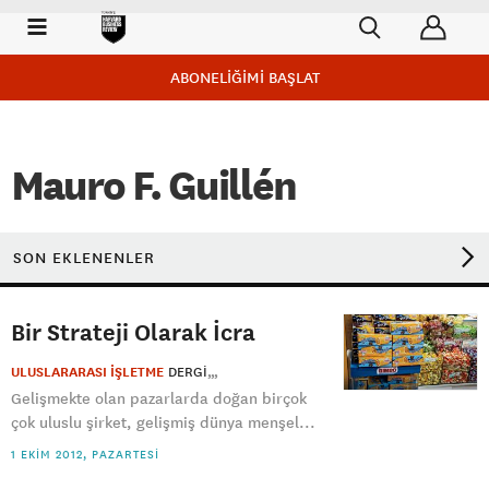
ABONELİĞİMİ BAŞLAT
Mauro F. Guillén
SON EKLENENLER
Bir Strateji Olarak İcra
ULUSLARARASI İŞLETME
DERGI
Gelişmekte olan pazarlarda doğan birçok
çok uluslu şirket, gelişmiş dünya menşel...
1 EKIM 2012, PAZARTESI