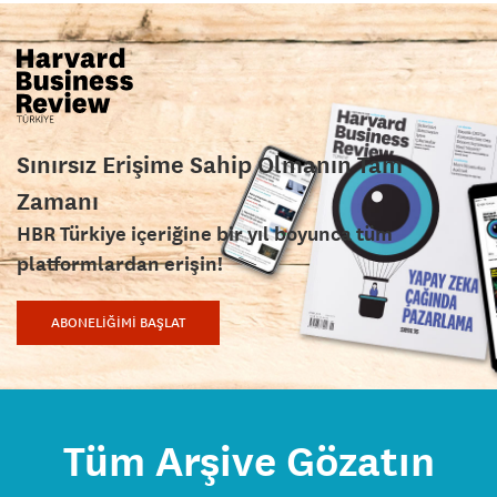
Sınırsız Erişime Sahip Olmanın Tam
Zamanı
HBR Türkiye içeriğine bir yıl boyunca tüm
platformlardan erişin!
ABONELİĞİMİ BAŞLAT
Tüm Arşive Gözatın