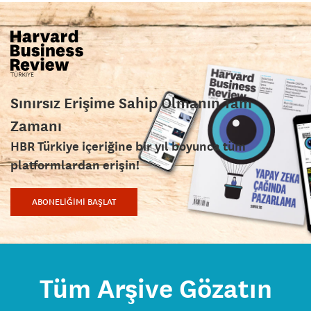
Sınırsız Erişime Sahip Olmanın Tam
Zamanı
HBR Türkiye içeriğine bir yıl boyunca tüm
platformlardan erişin!
ABONELİĞİMİ BAŞLAT
Tüm Arşive Gözatın