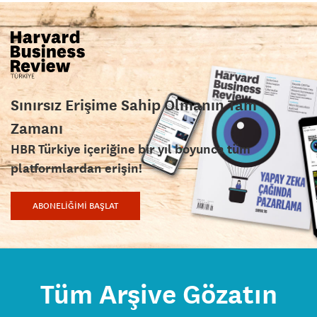
Sınırsız Erişime Sahip Olmanın Tam
Zamanı
HBR Türkiye içeriğine bir yıl boyunca tüm
platformlardan erişin!
ABONELİĞİMİ BAŞLAT
Tüm Arşive Gözatın