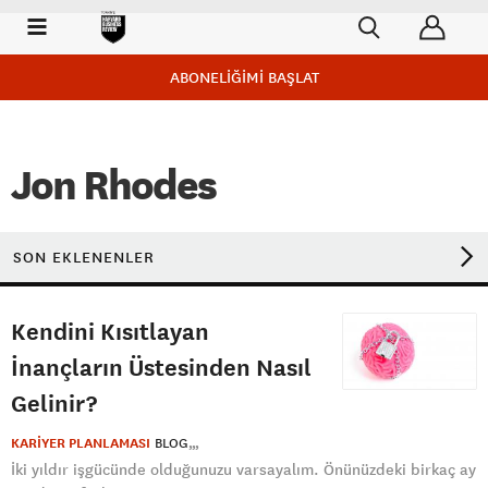
ABONELİĞİMİ BAŞLAT
Jon Rhodes
SON EKLENENLER
Kendini Kısıtlayan
İnançların Üstesinden Nasıl
Gelinir?
KARİYER PLANLAMASI
BLOG
İki yıldır işgücünde olduğunuzu varsayalım. Önünüzdeki birkaç ay