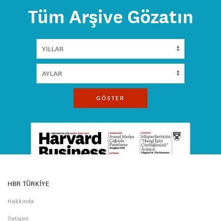
Tüm Arşive Gözatın
GÖSTER
HBR TÜRKİYE
Hakkında
İletişim