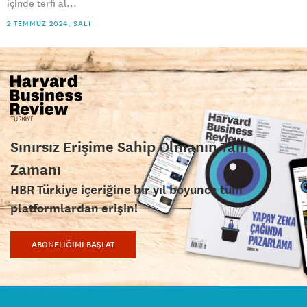
içinde terfi al...
2 TEMMUZ 2024, SALI
Sınırsız Erişime Sahip Olmanın Tam
Zamanı
HBR Türkiye içeriğine bir yıl boyunca tüm
platformlardan erişin!
ABONELİĞİMİ BAŞLAT