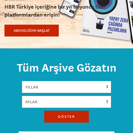
HBR Türkiye içeriğine bir yıl boyunca tüm
platformlardan erişin!
ABONELİĞİMİ BAŞLAT
Tüm Arşive Gözatın
GÖSTER