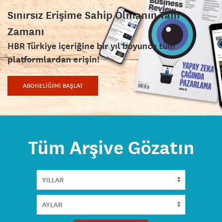
Sınırsız Erişime Sahip Olmanın Tam
Zamanı
HBR Türkiye içeriğine bir yıl boyunca tüm
platformlardan erişin!
ABONELİĞİMİ BAŞLAT
Tüm Arşive Gözatın