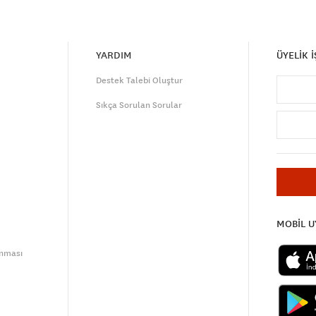
YARDIM
ÜYELİK 
Destek Talebi Oluştur
Sıkça Sorulan Sorular
MOBİL 
unması