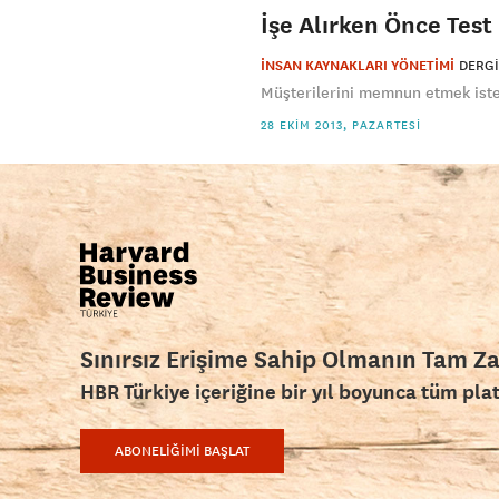
İşe Alırken Önce Tes
İNSAN KAYNAKLARI YÖNETİMİ
DERGI
Müşterilerini memnun etmek isteye
28 EKIM 2013, PAZARTESI
Sınırsız Erişime Sahip Olmanın Tam Z
HBR Türkiye içeriğine bir yıl boyunca tüm pla
ABONELİĞİMİ BAŞLAT