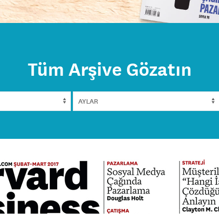
Tüm Arşive Gözatın