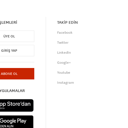
İŞLEMLERİ
TAKİP EDİN
Facebook
ÜYE OL
Twitter
GIRIŞ YAP
LinkedIn
Google+
Youtube
ABONE OL
Instagram
UYGULAMALAR