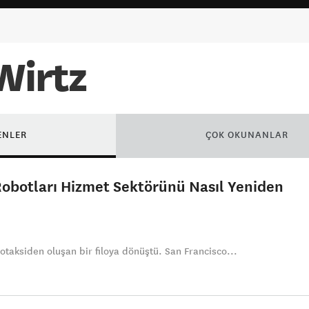
Wirtz
ENLER
ÇOK OKUNANLAR
obotları Hizmet Sektörünü Nasıl Yeniden
taksiden oluşan bir filoya dönüştü. San Francisco...