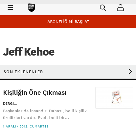
ABONELİĞİMİ BAŞLAT
Jeff Kehoe
SON EKLENENLER
Kişiliğin Öne Çıkması
DERGI
Başkanlar da insandır. Dahası, belli kişilik
özellikleri vardır. Evet, belli bir...
1 ARALIK 2012, CUMARTESI