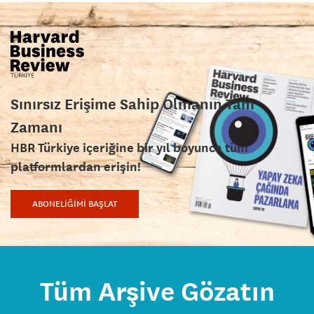
Sınırsız Erişime Sahip Olmanın Tam
Zamanı
HBR Türkiye içeriğine bir yıl boyunca tüm
platformlardan erişin!
ABONELİĞİMİ BAŞLAT
Tüm Arşive Gözatın