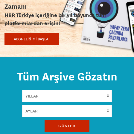
Zamanı
HBR Türkiye içeriğine bir yıl boyunca tüm
platformlardan erişin!
ABONELİĞİMİ BAŞLAT
Tüm Arşive Gözatın
GÖSTER