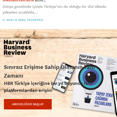
SÜRDÜRÜLEBİLİRLİK
BLOG
Dünya genelinde içinde Türkiye’nin de olduğu bir dizi ülkede
yükselen sıcaklıkla...
11 ARALIK 2023, PAZARTESI
Sınırsız Erişime Sahip Olmanın Tam
Zamanı
HBR Türkiye içeriğine bir yıl boyunca tüm
platformlardan erişin!
ABONELİĞİMİ BAŞLAT