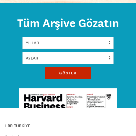
Tüm Arşive Gözatın
GÖSTER
HBR TÜRKİYE