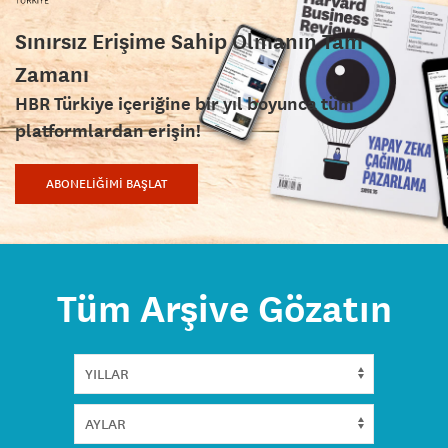
Sınırsız Erişime Sahip Olmanın Tam
Zamanı
HBR Türkiye içeriğine bir yıl boyunca tüm
platformlardan erişin!
ABONELİĞİMİ BAŞLAT
Tüm Arşive Gözatın