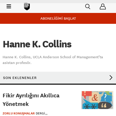
ABONELİĞİMİ BAŞLAT
Hanne K. Collins
Hanne K. Collins, UCLA Anderson School of Management’ta
asistan profesör.
SON EKLENENLER
Fikir Ayrılığını Akıllıca
Yönetmek
ZORLU KONUŞMALAR
DERGI