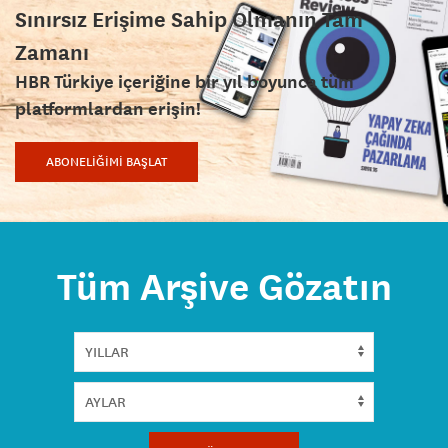
Sınırsız Erişime Sahip Olmanın Tam
Zamanı
HBR Türkiye içeriğine bir yıl boyunca tüm
platformlardan erişin!
ABONELİĞİMİ BAŞLAT
Tüm Arşive Gözatın