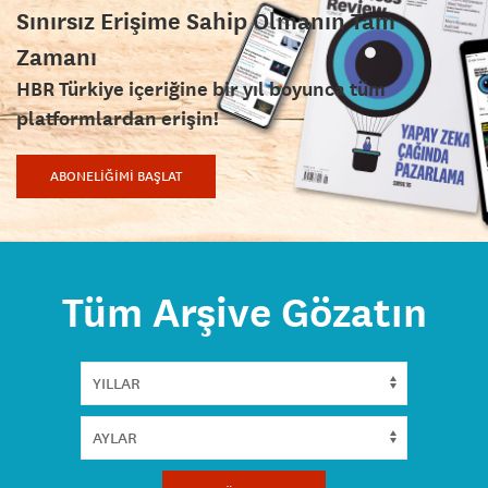
Sınırsız Erişime Sahip Olmanın Tam
Zamanı
HBR Türkiye içeriğine bir yıl boyunca tüm
platformlardan erişin!
ABONELİĞİMİ BAŞLAT
Tüm Arşive Gözatın