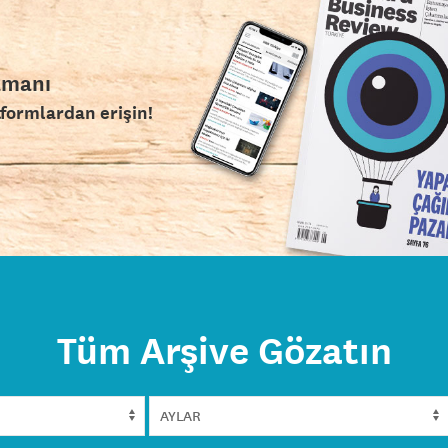
amanı
tformlardan erişin!
Tüm Arşive Gözatın