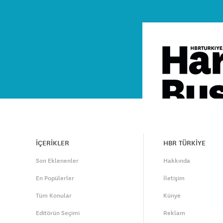
İÇERİKLER
HBR TÜRKİYE
Son Eklenenler
Hakkında
En Popülerler
İletişim
Tüm Konular
Künye
Editörün Seçimi
Reklam