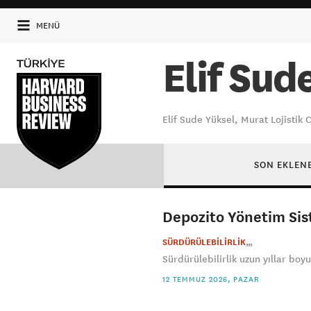
MENÜ
Elif Sud
Elif Sude Yüksel, Murat Lojistik
SON EKLEN
Depozito Yönetim Sis
SÜRDÜRÜLEBİLİRLİK
Sürdürülebilirlik uzun yıllar boyu
12 TEMMUZ 2026, PAZAR