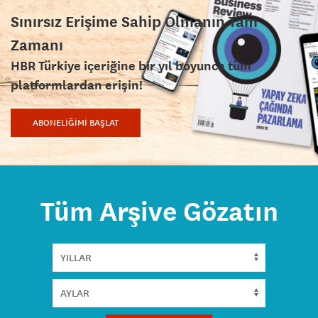
Sınırsız Erişime Sahip Olmanın Tam
Zamanı
HBR Türkiye içeriğine bir yıl boyunca tüm
platformlardan erişin!
ABONELİĞİMİ BAŞLAT
Tüm Arşive Gözatın