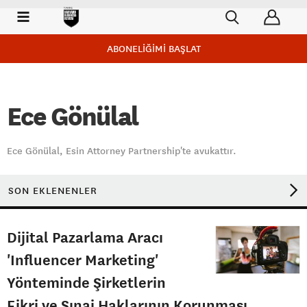
ABONELİĞİMİ BAŞLAT
Ece Gönülal
Ece Gönülal, Esin Attorney Partnership'te avukattır.
SON EKLENENLER
Dijital Pazarlama Aracı
'Influencer Marketing'
Yönteminde Şirketlerin
Fikri ve Sınai Haklarının Korunması