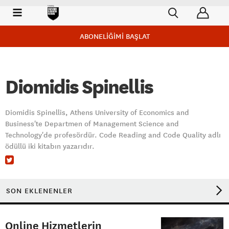
ABONELİĞİMİ BAŞLAT
Diomidis Spinellis
Diomidis Spinellis, Athens University of Economics and
Business'te Departmen of Management Science and
Technology'de profesördür. Code Reading and Code Quality adlı
ödüllü iki kitabın yazarıdır.
SON EKLENENLER
Online Hizmetlerin