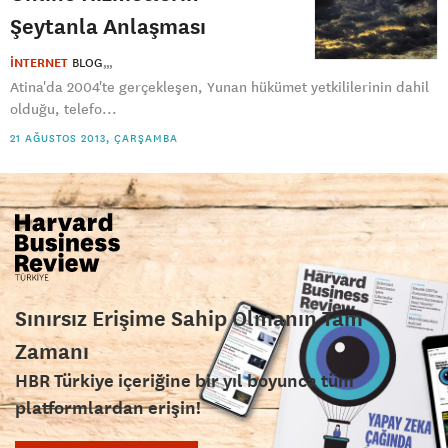
Şeytanla Anlaşması
İNTERNET
BLOG
Atina'da 2004'te gerçekleşen, Yunan hükümet yetkililerinin dahil
olduğu, telefo...
21 AĞUSTOS 2013, ÇARŞAMBA
Sınırsız Erişime Sahip Olmanın Tam
Zamanı
HBR Türkiye içeriğine bir yıl boyunca tüm
platformlardan erişin!