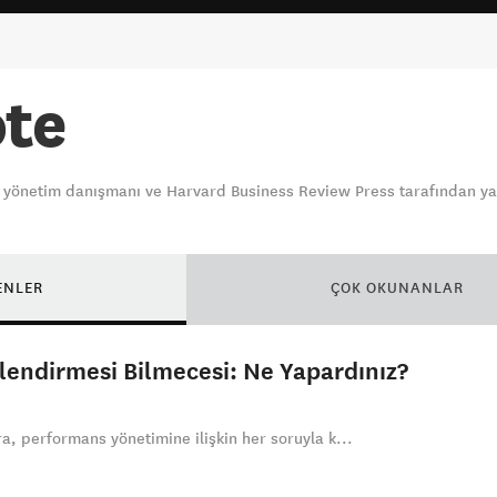
ote
ir yönetim danışmanı ve Harvard Business Review Press tarafından 
.
ENLER
ÇOK OKUNANLAR
lendirmesi Bilmecesi: Ne Yapardınız?
ra, performans yönetimine ilişkin her soruyla k...