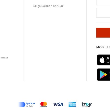
Sıkça Sorulan Sorular
MOBİL 
unması