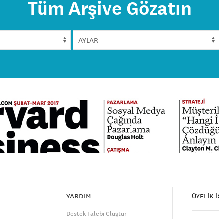
Tüm Arşive Gözatın
YARDIM
ÜYELİK 
Destek Talebi Oluştur