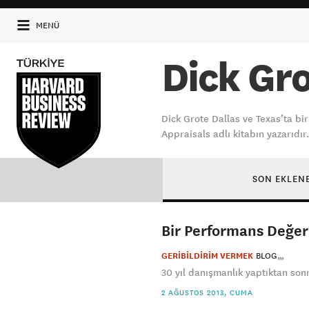
MENÜ
Dick Gr
Dick Grote Dallas ve Texas’ta b
Appraisals adlı kitabın yazarıdır
SON EKLEN
Bir Performans Değer
GERİBİLDİRİM VERMEK
BLOG
30 yıl danışmanlık yaptıktan son
2 AĞUSTOS 2013, CUMA