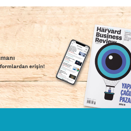
amanı
tformlardan erişin!