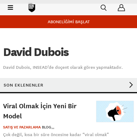
ABONELİĞİMİ BAŞLAT
David Dubois
David Dubois, INSEAD’de doçent olarak görev yapmaktadır.
SON EKLENENLER
Viral Olmak İçin Yeni Bir
Model
SATIŞ VE PAZARLAMA
BLOG
Çok değil, kısa bir süre öncesine kadar “viral olmak”