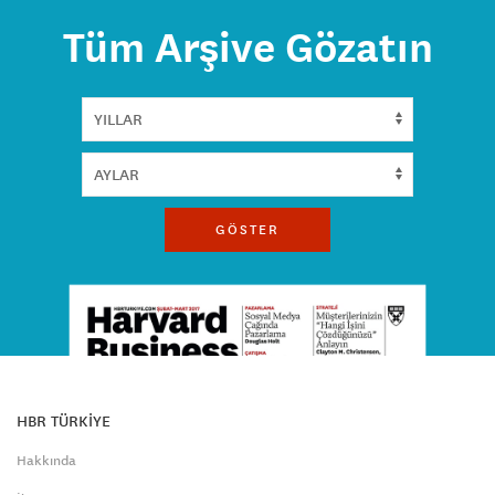
Tüm Arşive Gözatın
GÖSTER
HBR TÜRKİYE
Hakkında