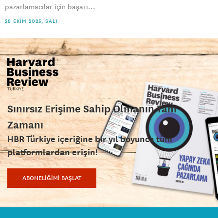
pazarlamacılar için başarı...
28 EKIM 2025, SALI
Sınırsız Erişime Sahip Olmanın Tam
Zamanı
HBR Türkiye içeriğine bir yıl boyunca tüm
platformlardan erişin!
ABONELİĞİMİ BAŞLAT