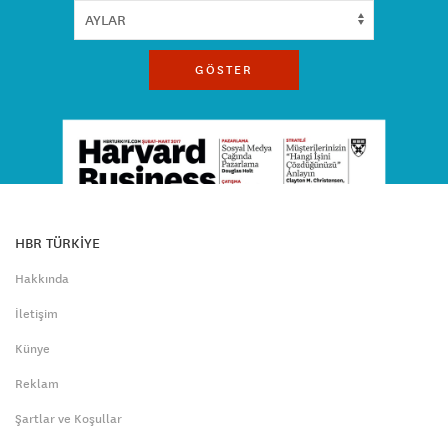
GÖSTER
HBR TÜRKİYE
Hakkında
İletişim
Künye
Reklam
Şartlar ve Koşullar