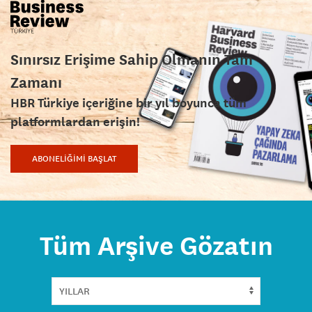
Sınırsız Erişime Sahip Olmanın Tam
Zamanı
HBR Türkiye içeriğine bir yıl boyunca tüm
platformlardan erişin!
ABONELİĞİMİ BAŞLAT
Tüm Arşive Gözatın