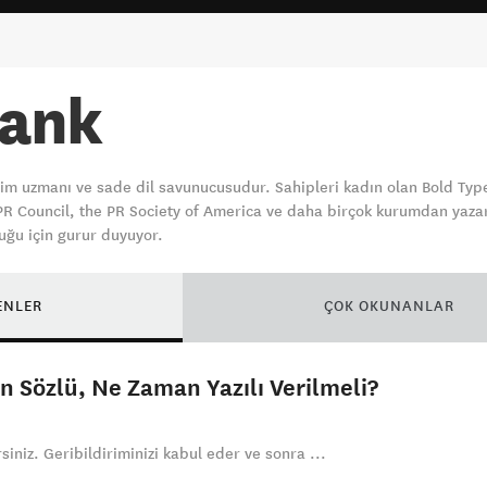
Mank
im uzmanı ve sade dil savunucusudur. Sahipleri kadın olan Bold Type 
R Council, the PR Society of America ve daha birçok kurumdan yazarl
uğu için gurur duyuyor.
ENLER
ÇOK OKUNANLAR
n Sözlü, Ne Zaman Yazılı Verilmeli?
rsiniz. Geribildiriminizi kabul eder ve sonra ...