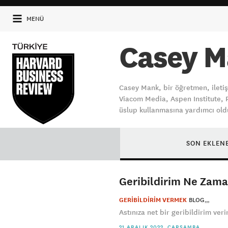
MENÜ
Casey 
Casey Mank, bir öğretmen, iletiş
Viacom Media, Aspen Institute, P
üslup kullanmasına yardımcı old
SON EKLEN
Geribildirim Ne Zama
GERİBİLDİRİM VERMEK
BLOG
Astınıza net bir geribildirim veri
21 ARALIK 2022, ÇARŞAMBA