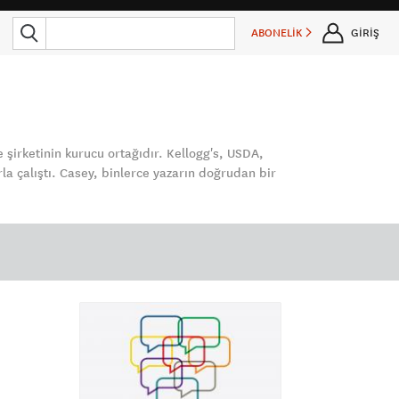
ABONELİK
GİRİŞ
şirketinin kurucu ortağıdır. Kellogg's, USDA,
a çalıştı. Casey, binlerce yazarın doğrudan bir