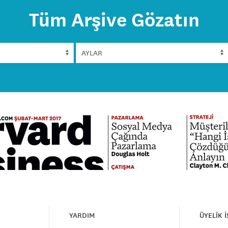
Tüm Arşive Gözatın
YARDIM
ÜYELİK 