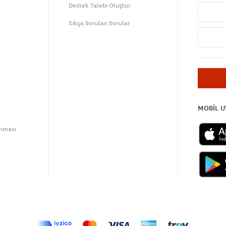
Destek Talebi Oluştur
Sıkça Sorulan Sorular
MOBİL 
unması