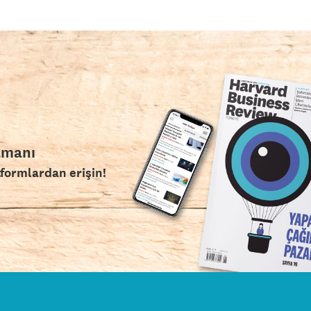
amanı
tformlardan erişin!