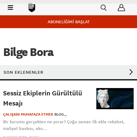
ABONELİĞİMİ BAŞLAT
Bilge Bora
SON EKLENENLER
Sessiz Ekiplerin Gürültülü
Mesajı
ÇALIŞANI MUHAFAZA ETMEK
BLOG
Bir kurumu gerçekten ne yorar? Çoğu zaman ilk akla rekabet,
maliyet baskısı, eko...