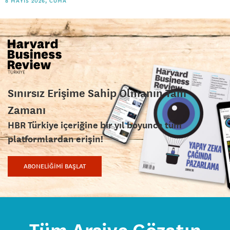
8 MAYIS 2026, CUMA
Sınırsız Erişime Sahip Olmanın Tam
Zamanı
HBR Türkiye içeriğine bir yıl boyunca tüm
platformlardan erişin!
ABONELİĞİMİ BAŞLAT