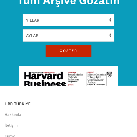
Tüm Arşive Gözatın
GÖSTER
HBR TÜRKİYE
Hakkında
İletişim
Künye