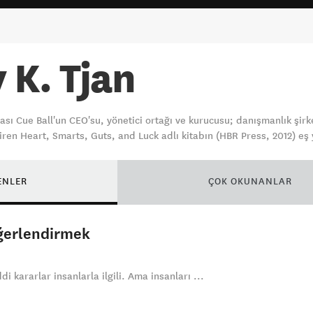
 K. Tjan
ası Cue Ball'un CEO'su, yönetici ortağı ve kurucusu; danışmanlık şir
iren Heart, Smarts, Guts, and Luck adlı kitabın (HBR Press, 2012) eş 
ENLER
ÇOK OKUNANLAR
eğerlendirmek
di kararlar insanlarla ilgili. Ama insanları ...