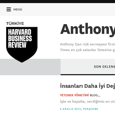
MENÜ
Anthony
Anthony Tjan risk sermayesi firm
Times en çok satanlar listesine g
SON EKLEN
İnsanları Daha İyi D
YETENEK YÖNETİMİ
BLOG
İşte ve hayatta, verdiğimiz en cid
5 ARALIK 2013, PERŞEMBE