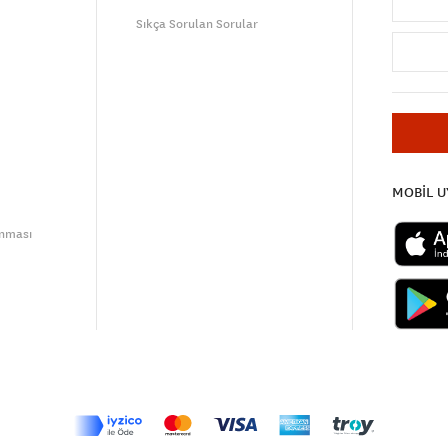
Sıkça Sorulan Sorular
MOBİL 
unması