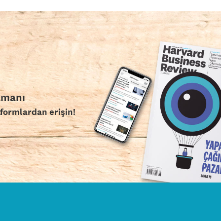
amanı
tformlardan erişin!