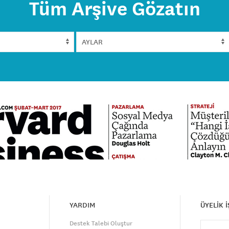
Tüm Arşive Gözatın
YARDIM
ÜYELİK 
Destek Talebi Oluştur