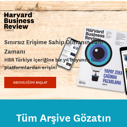
Sınırsız Erişime Sahip Olmanın Tam
Zamanı
HBR Türkiye içeriğine bir yıl boyunca tüm
platformlardan erişin!
ABONELİĞİMİ BAŞLAT
Tüm Arşive Gözatın