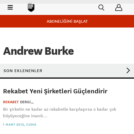
ABONELİĞİMİ BAŞLAT
Andrew Burke
SON EKLENENLER
Rekabet Yeni Şirketleri Güçlendirir
REKABET
DERGI
Bir şirketin ne kadar az rekabetle karşılaşırsa o kadar çok
büyüyeceğine inanılı...
1 MART 2013, CUMA