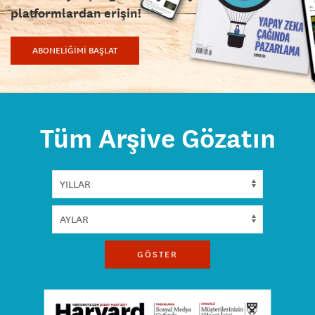
platformlardan erişin!
ABONELİĞİMİ BAŞLAT
Tüm Arşive Gözatın
GÖSTER