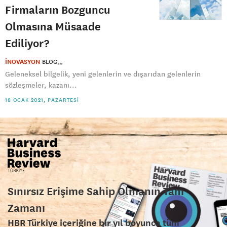
Firmaların Bozguncu
Olmasına Müsaade
Ediliyor?
İNOVASYON
BLOG
Geleneksel bilgelik, yeni gelenlerin ve dışarıdan gelenlerin
sözleşmeler, kazanı...
18 OCAK 2021, PAZARTESI
Sınırsız Erişime Sahip Olmanın Tam
Zamanı
HBR Türkiye içeriğine bir yıl boyunca tüm