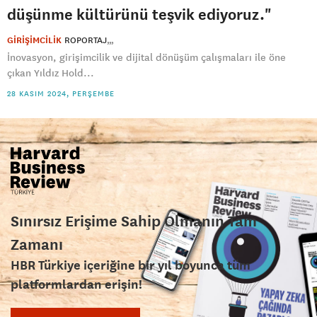
düşünme kültürünü teşvik ediyoruz."
GİRİŞİMCİLİK
ROPORTAJ
İnovasyon, girişimcilik ve dijital dönüşüm çalışmaları ile öne
çıkan Yıldız Hold...
28 KASIM 2024, PERŞEMBE
Sınırsız Erişime Sahip Olmanın Tam
Zamanı
HBR Türkiye içeriğine bir yıl boyunca tüm
platformlardan erişin!