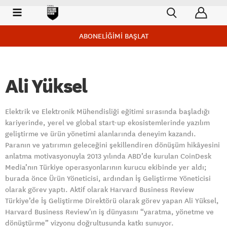
ABONELİĞİMİ BAŞLAT
Ali Yüksel
Elektrik ve Elektronik Mühendisliği eğitimi sırasında başladığı
kariyerinde, yerel ve global start-up ekosistemlerinde yazılım
geliştirme ve ürün yönetimi alanlarında deneyim kazandı.
Paranın ve yatırımın geleceğini şekillendiren dönüşüm hikâyesini
anlatma motivasyonuyla 2013 yılında ABD’de kurulan CoinDesk
Media’nın Türkiye operasyonlarının kurucu ekibinde yer aldı;
burada önce Ürün Yöneticisi, ardından İş Geliştirme Yöneticisi
olarak görev yaptı. Aktif olarak Harvard Business Review
Türkiye’de İş Geliştirme Direktörü olarak görev yapan Ali Yüksel,
Harvard Business Review'ın iş dünyasını “yaratma, yönetme ve
dönüştürme” vizyonu doğrultusunda katkı sunuyor.