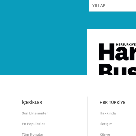
İÇERİKLER
HBR TÜRKİYE
Son Eklenenler
Hakkında
En Popülerler
İletişim
Tüm Konular
Künye