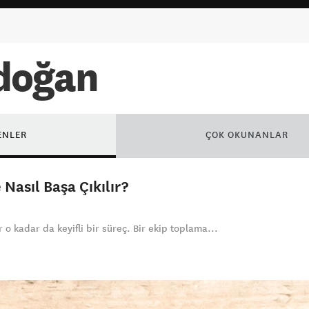
doğan
ENLER
ÇOK OKUNANLAR
Nasıl Başa Çıkılır?
 o kadar da keyifli bir süreç. Bir ekip toplama...