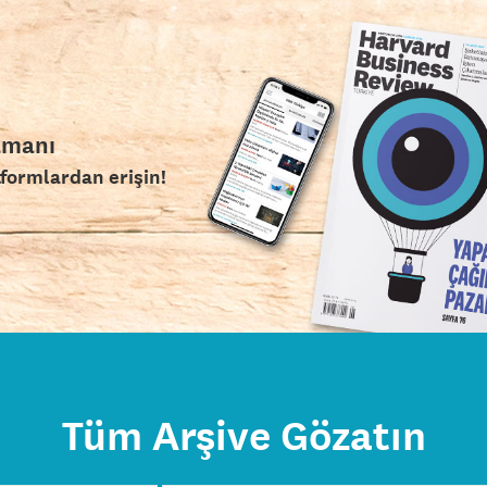
amanı
tformlardan erişin!
Tüm Arşive Gözatın