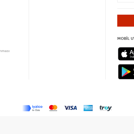
MOBİL 
unması