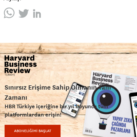
Sınırsız Erişime Sahip Olmanın Tam
Zamanı
HBR Türkiye içeriğine bir yıl boyunca tüm
platformlardan erişin!
ABONELİĞİMİ BAŞLAT