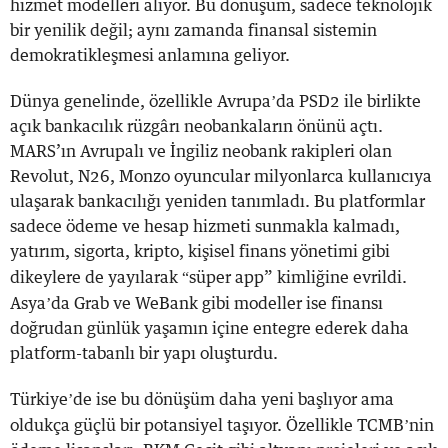
hizmet modelleri alıyor. Bu dönüşüm, sadece teknolojik
bir yenilik değil; aynı zamanda finansal sistemin
demokratikleşmesi anlamına geliyor.
’
Dünya genelinde, özellikle Avrupa
da PSD2 ile birlikte
açık bankacılık rüzgârı neobankaların önünü açtı.
MARS’ın Avrupalı ve İngiliz neobank rakipleri olan
Revolut, N26, Monzo oyuncular milyonlarca kullanıcıya
ulaşarak bankacılığı yeniden tanımladı. Bu platformlar
sadece ödeme ve hesap hizmeti sunmakla kalmadı,
yatırım, sigorta, kripto, kişisel finans yönetimi gibi
“
dikeylere de yayılarak
süper app” kimliğine evrildi.
’
Asya
da Grab ve WeBank gibi modeller ise finansı
doğrudan günlük yaşamın içine entegre ederek daha
platform-tabanlı bir yapı oluşturdu.
’
Türkiye
de ise bu dönüşüm daha yeni başlıyor ama
’
oldukça güçlü bir potansiyel taşıyor. Özellikle TCMB
nin