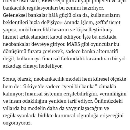
ödeme lisansları, BKM Geçit gibi altyapı projeleri ve açık
bankacılık regülasyonları bu zemini hazırlıyor.
Geleneksel bankalar hâlâ güçlü olsa da, kullanıcıların
beklentileri hızla değişiyor: Anında işlem, şeffaf ücret
yapısı, mobil öncelikli tasarım ve kişiselleştirilmiş
hizmet artık standart kabul ediliyor. İşte bu noktada
neobankalar devreye giriyor. MARS gibi oyuncular bu
dönüşümü fırsata çevirerek, sadece banka alternatifi
değil, kullanıcıya finansal farkındalık kazandıran bir yol
arkadaşı olmayı hedefliyor.
Sonuç olarak, neobankacılık modeli hem küresel ölçekte
’
“
hem de Türkiye
de sadece
yeni bir banka” olmakla
kalmıyor; finansal sistemin erişilebilirliğini, verimliliğini
ve insan odaklılığını yeniden tarif ediyor. Önümüzdeki
yıllarda bu modelin daha da yaygınlaşacağını ve
regülasyonlarla birlikte kurumsal olgunluğa erişeceğini
öngörüyoruz.