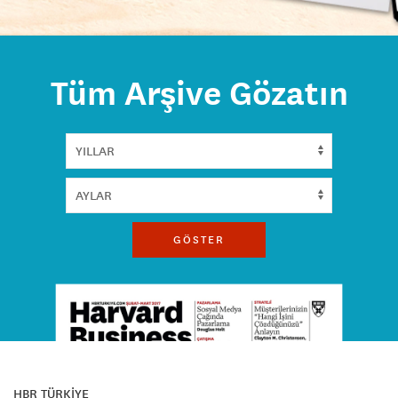
Tüm Arşive Gözatın
GÖSTER
HBR TÜRKİYE