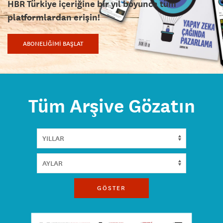
HBR Türkiye içeriğine bir yıl boyunca tüm
platformlardan erişin!
ABONELİĞİMİ BAŞLAT
Tüm Arşive Gözatın
GÖSTER