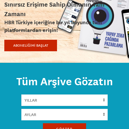
Sınırsız Erişime Sahip Olmanın Tam
Zamanı
HBR Türkiye içeriğine bir yıl boyunca tüm
platformlardan erişin!
ABONELİĞİMİ BAŞLAT
Tüm Arşive Gözatın