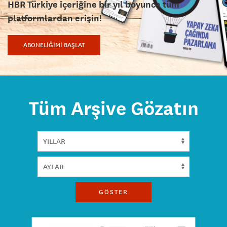
HBR Türkiye içeriğine bir yıl boyunca tüm
platformlardan erişin!
ABONELİĞİMİ BAŞLAT
Tüm Arşive Gözatın
GÖSTER