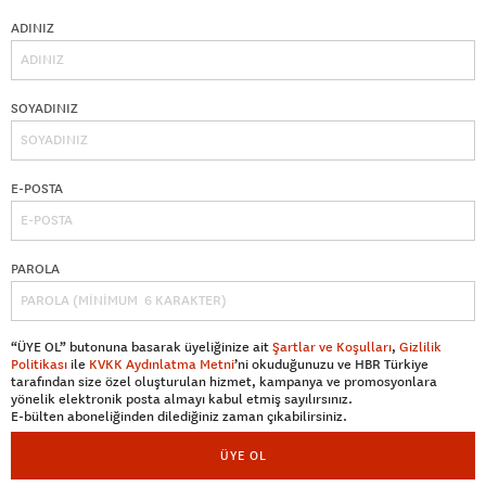
ADINIZ
SOYADINIZ
E-POSTA
PAROLA
“ÜYE OL” butonuna basarak üyeliğinize ait
Şartlar ve Koşulları
,
Gizlilik
Politikası
ile
KVKK Aydınlatma Metni
’ni okuduğunuzu ve HBR Türkiye
tarafından size özel oluşturulan hizmet, kampanya ve promosyonlara
yönelik elektronik posta almayı kabul etmiş sayılırsınız.
E-bülten aboneliğinden dilediğiniz zaman çıkabilirsiniz.
ÜYE OL