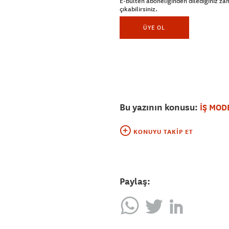
E-bülten aboneliğinden dilediğiniz z
çıkabilirsiniz.
ÜYE OL
Bu yazının konusu:
İŞ MOD
KONUYU TAKIP ET
Paylaş: