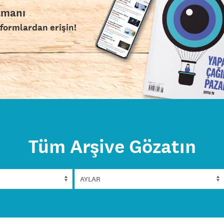
amanı
tformlardan erişin!
Tüm Arşive Gözatın