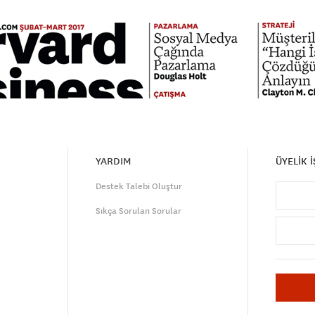
YARDIM
ÜYELİK 
Destek Talebi Oluştur
Sıkça Sorulan Sorular