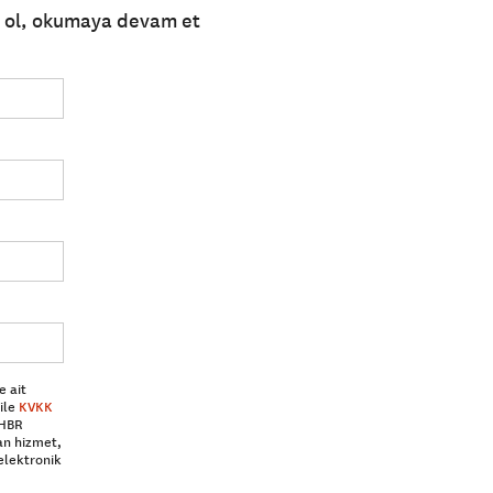
e ol, okumaya devam et
e ait
ile
KVKK
 HBR
an hizmet,
elektronik