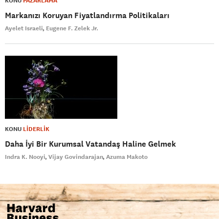
KONU
PAZARLAMA
Markanızı Koruyan Fiyatlandırma Politikaları
Ayelet Israeli
Eugene F. Zelek Jr.
KONU
LİDERLİK
Daha İyi Bir Kurumsal Vatandaş Haline Gelmek
Indra K. Nooyi
Vijay Govindarajan
Azuma Makoto