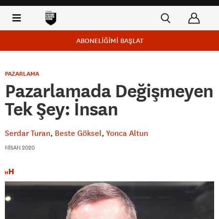
ABONELİĞİMİ BAŞLAT
PAZARLAMA
Pazarlamada Değişmeyen
Tek Şey: İnsan
Serdar Turan
Beste Göksel
Yonca Altun
NISAN 2020