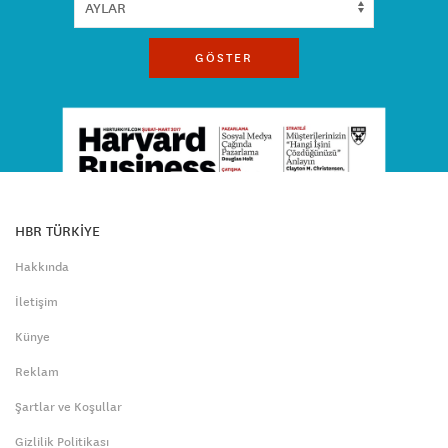
GÖSTER
HBR TÜRKİYE
Hakkında
İletişim
Künye
Reklam
Şartlar ve Koşullar
Gizlilik Politikası