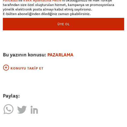
Politikası
ile
KVKK Aydınlatma Metni
’ni okuduğunuzu ve HBR Türkiye
tarafından size özel oluşturulan hizmet, kampanya ve promosyonlara
yönelik elektronik posta almayı kabul etmiş sayılırsınız.
E-bülten aboneliğinden dilediğiniz zaman çıkabilirsiniz.
ÜYE OL
Bu yazının konusu:
PAZARLAMA
KONUYU TAKIP ET
Paylaş: