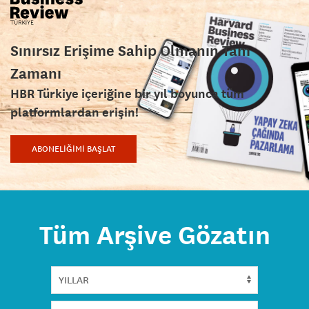
Sınırsız Erişime Sahip Olmanın Tam
Zamanı
HBR Türkiye içeriğine bir yıl boyunca tüm
platformlardan erişin!
ABONELİĞİMİ BAŞLAT
Tüm Arşive Gözatın