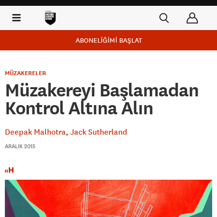
ABONELİĞİMİ BAŞLAT
MÜZAKERELER
Müzakereyi Başlamadan
Kontrol Altına Alın
Deepak Malhotra
Jack Sutherland
ARALIK 2015