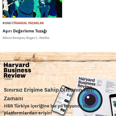
KONU
FİNANSAL PAZARLAR
Aşırı Değerleme Tuzağı
Alison Kemper
Roger L. Martin
Sınırsız Erişime Sahip Olmanın Tam
Zamanı
HBR Türkiye içeriğine bir yıl boyunca tüm
platformlardan erişin!