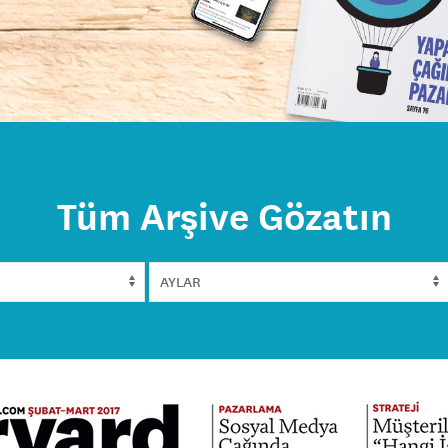
Tüm Arşive Gözatın