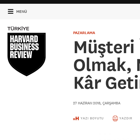
MENÜ
PAZARLAMA
Müşteri
Olmak, 
Kâr Geti
27 HAZIRAN 2018, ÇARŞAMBA
YAZI BOYUTU
YAZDIR