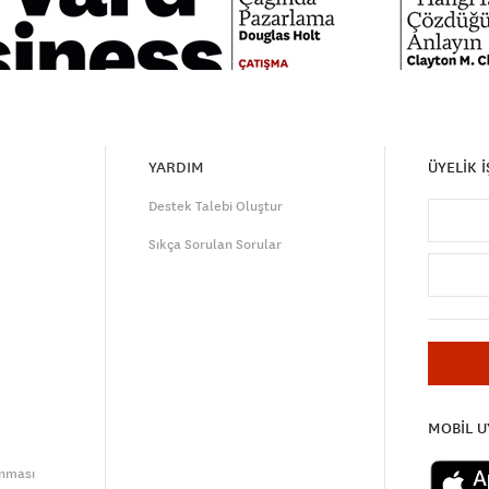
YARDIM
ÜYELİK 
Destek Talebi Oluştur
Sıkça Sorulan Sorular
MOBİL 
unması