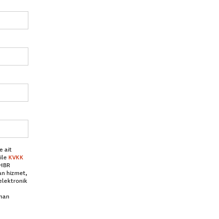
e ait
ile
KVKK
 HBR
an hizmet,
elektronik
aman