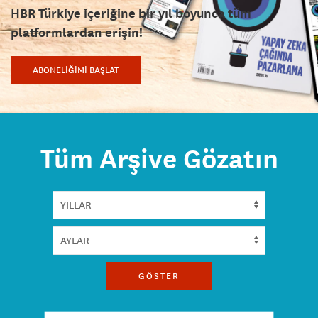
HBR Türkiye içeriğine bir yıl boyunca tüm
platformlardan erişin!
ABONELİĞİMİ BAŞLAT
Tüm Arşive Gözatın
GÖSTER