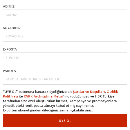
ADINIZ
SOYADINIZ
E-POSTA
PAROLA
“ÜYE OL” butonuna basarak üyeliğinize ait
Şartlar ve Koşulları
,
Gizlilik
Politikası
ile
KVKK Aydınlatma Metni
’ni okuduğunuzu ve HBR Türkiye
tarafından size özel oluşturulan hizmet, kampanya ve promosyonlara
yönelik elektronik posta almayı kabul etmiş sayılırsınız.
E-bülten aboneliğinden dilediğiniz zaman çıkabilirsiniz.
ÜYE OL