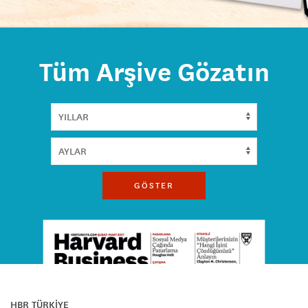
Tüm Arşive Gözatın
GÖSTER
HBR TÜRKİYE