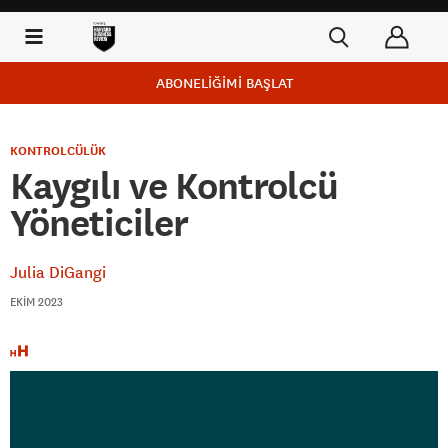
ABONELİĞİMİ BAŞLAT
KONTROLCÜLÜK
Kaygılı ve Kontrolcü
Yöneticiler
Julia DiGangi
EKIM 2023