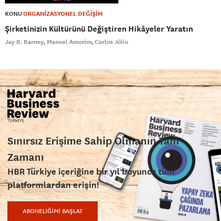
KONU
ORGANİZASYONEL DEĞİŞİM
Şirketinizin Kültürünü Değiştiren Hikâyeler Yaratın
Jay B. Barney
Manoel Amorim
Carlos Júlio
Sınırsız Erişime Sahip Olmanın Tam
Zamanı
HBR Türkiye içeriğine bir yıl boyunca tüm
platformlardan erişin!
ABONELİĞİMİ BAŞLAT