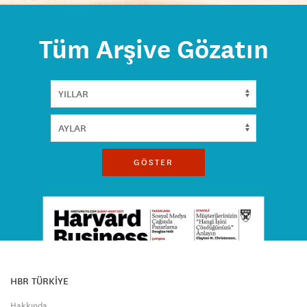
Tüm Arşive Gözatın
GÖSTER
HBR TÜRKİYE
Hakkında