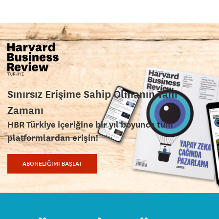
Sınırsız Erişime Sahip Olmanın Tam
Zamanı
HBR Türkiye içeriğine bir yıl boyunca tüm
platformlardan erişin!
ABONELİĞİMİ BAŞLAT