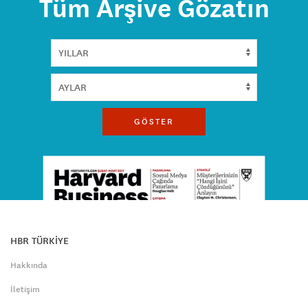
Tüm Arşive Gözatın
GÖSTER
HBR TÜRKİYE
Hakkında
İletişim