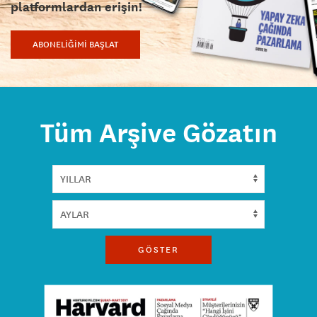
platformlardan erişin!
ABONELİĞİMİ BAŞLAT
Tüm Arşive Gözatın
GÖSTER