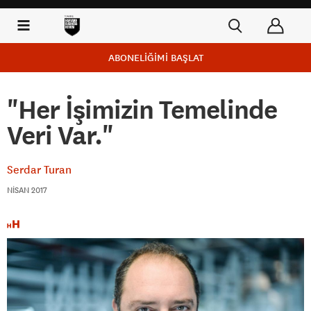
ABONELİĞİMİ BAŞLAT
"Her İşimizin Temelinde
Veri Var."
Serdar Turan
NISAN 2017