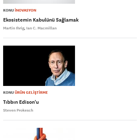
KONU
İNOVASYON
Ekosistemin Kabulünü Sağlamak
Martin Ihrig
Ian C. Macmillan
KONU
ÜRÜN GELİŞTİRME
Tıbbın Edison'u
Steven Prokesch