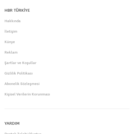
HBR TÜRKİYE
Hakkında
İletişim
Künye
Reklam
Şartlar ve Koşullar
Gizlilik Politikası
Abonelik Sözleşmesi
Kişisel Verilerin Korunması
YARDIM
Destek Talebi Oluştur