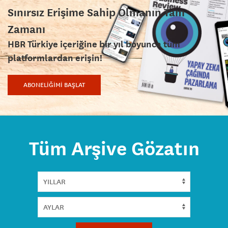
Sınırsız Erişime Sahip Olmanın Tam
Zamanı
HBR Türkiye içeriğine bir yıl boyunca tüm
platformlardan erişin!
ABONELİĞİMİ BAŞLAT
Tüm Arşive Gözatın