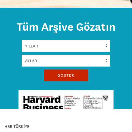
Tüm Arşive Gözatın
GÖSTER
HBR TÜRKİYE