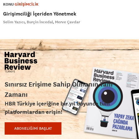
KONU
GİRİŞİMCİLİK
Girişimciliği İçeriden Yönetmek
Selim Yazıcı
Burçin İncedal
Merve Çavdar
Sınırsız Erişime Sahip Olmanın Tam
Zamanı
HBR Türkiye içeriğine bir yıl boyunca tüm
platformlardan erişin!
ABONELİĞİMİ BAŞLAT