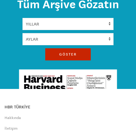
Tüm Arşive Gözatın
GÖSTER
HBR TÜRKİYE
Hakkında
İletişim